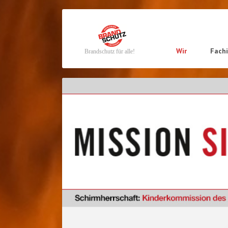
Navigation
Wir
Fach
Brandschutz für alle!
überspringen
Navigation
überspringen