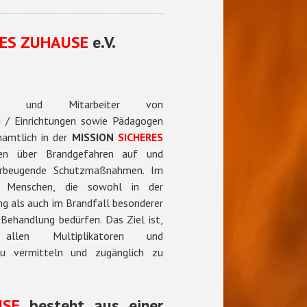
RES ZUHAUSE
e.V.
örige und Mitarbeiter von
 / Einrichtungen sowie Pädagogen
namtlich in der
MISSION
SICHERES
ren über Brandgefahren auf und
orbeugende Schutzmaßnahmen. Im
n Menschen, die sowohl in der
g als auch im Brandfall besonderer
Behandlung bedürfen. Das Ziel ist,
allen Multiplikatoren und
zu vermitteln und zugänglich zu
USE
besteht aus einer