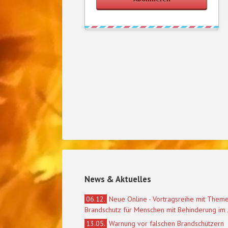
News & Aktuelles
06.12.
Neue Online - Vortragsreihe mit Them
Brandschutz für Menschen mit Behinderung im
13.05.
Warnung vor falschen Brandschützern