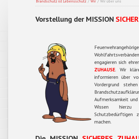
Brandschutz ist Lebensschutz
/
Wir
/
Wir über uns
Vorstellung der MISSION
SICHE
Feuerwehrangeh
Wohlfahrtsverbänden
engagieren sich ehre
ZUHAUSE
. Wir klä
informieren über v
Vordergrund stehe
Brandschutzaufklärun
Aufmerksamkeit und 
Wissen hierzu 
Schutzbedürftigen 
machen.
Die
MISSION
SICHERES ZUHA