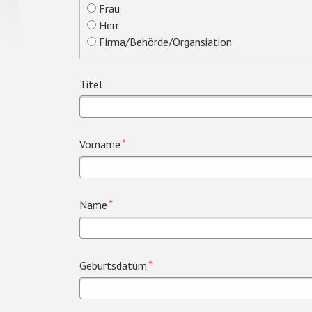
Frau
Herr
Firma/Behörde/Organsiation
Titel
Pflichtfeld
*
Vorname
Pflichtfeld
*
Name
Pflichtfeld
*
Geburtsdatum