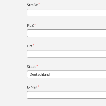
Pflichtfeld
*
Straße
Pflichtfeld
*
PLZ
Pflichtfeld
*
Ort
Pflichtfeld
*
Staat
Pflichtfeld
*
E-Mail