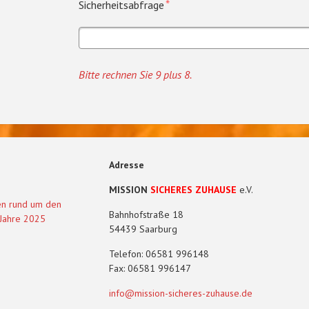
Pflichtfeld
Bitte
*
Sicherheitsabfrage
rechnen
Sie
9
plus
Bitte rechnen Sie 9 plus 8.
8.
Adresse
MISSION
SICHERES ZUHAUSE
e.V.
en rund um den
Bahnhofstraße 18
 Jahre 2025
54439 Saarburg
Telefon: 06581 996148
Fax: 06581 996147
info@mission-sicheres-zuhause.de