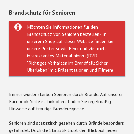
Brandschutz für Senioren
Möchten Sie Informationen für den
Brandschutz von Senioren bestellen? In
unserem
Shop
auf dieser Website finden Sie
unsere Poster sowie Flyer und viel mehr
interessantes Material hierzu (DVD
"Richtiges Verhalten im Brandfall: Sicher
Überleben" mit Präsentationen und Filmen)
Immer wieder sterben Senioren durch Brände. Auf unserer
Facebook-Seite (s. Link oben) finden Sie regelmäßig
Hinweise auf traurige Brandereignisse.
Senioren sind statistisch gesehen durch Brände besonders
gefähr
det. Doch die Statistik trübt den Blick auf jeden