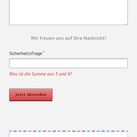
Wir freuen uns auf Ihre Nachricht!
Pflichtfeld
Was
*
Sicherheitsfrage
ist
die
Was ist die Summe aus 3 und 4?
Summe
aus
3
jetzt absenden
und
4?